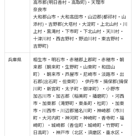
高市郡(明日香村・高取町)・天理市
奈良市
大和郡山市・大和高田市・山辺郡(都祁村・山
添村)・吉野郡(大塔村・大淀町・上北山村・川
上村・黒滝村・下市町・下北山村・天川村・
十津川村・西吉野村・野迫川村・東吉野村・
吉野町)
兵庫県
相生市・明石市・赤穂郡上郡町・赤穂市・朝
来郡（朝来町・生野町・山東町・和田山
町）・朝来市・芦屋市・尼崎市・淡路市・出
石郡(出石町・但東町）・伊丹市・揖保郡(揖保
川町・新宮町・太子町・御津町）・小野市
加古川市・加古郡（稲美町・播磨町）・河西
市・加東郡（滝野町・東条町・社町）・加東
市・川西市・川辺郡猪名川町・神崎郡（市川
町・大河内町・神河町・神崎町・香寺町・福
崎町）・城崎郡（香住町・城崎町・竹野町・
日高町）・神戸市（北区・須磨区・垂水区・