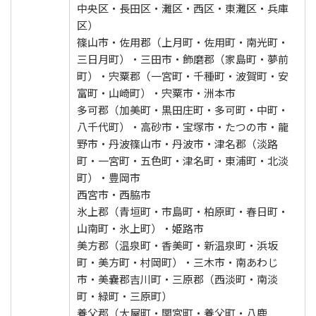
中央区・長田区・灘区・西区・東灘区・兵庫
区）
篠山市・佐用郡（上月町・佐用町・南光町・
三日月町）・三田市・飾磨郡（家島町・夢前
町）・宍粟郡（一宮町・千種町・波賀町・安
富町・山崎町）・宍粟市・洲本市
多可郡（加美町・黒田庄町・多可町・中町・
八千代町）・高砂市・宝塚市・たつの市・龍
野市・丹波篠山市・丹波市・津名郡（淡路
町・一宮町・五色町・津名町・東浦町・北淡
町）・豊岡市
西宮市・西脇市
氷上郡（青垣町・市島町・柏原町・春日町・
山南町・氷上町）・姫路市
美方郡（温泉町・香美町・新温泉町・浜坂
町・美方町・村岡町）・三木市・南あわじ
市・美嚢郡吉川町・三原郡（西淡町・南淡
町・緑町・三原町）
養父郡（大屋町・関宮町・養父町・八鹿