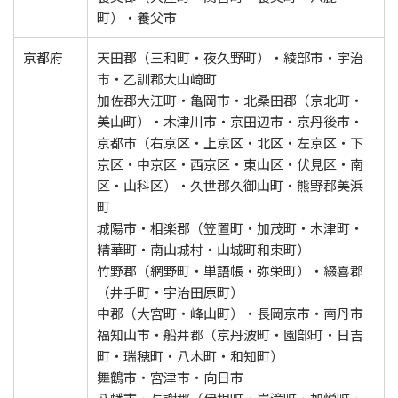
町）・養父市
京都府
天田郡（三和町・夜久野町）・綾部市・宇治
市・乙訓郡大山崎町
加佐郡大江町・亀岡市・北桑田郡（京北町・
美山町）・木津川市・京田辺市・京丹後市・
京都市（右京区・上京区・北区・左京区・下
京区・中京区・西京区・東山区・伏見区・南
区・山科区）・久世郡久御山町・熊野郡美浜
町
城陽市・相楽郡（笠置町・加茂町・木津町・
精華町・南山城村・山城町和束町）
竹野郡（網野町・単語帳・弥栄町）・綴喜郡
（井手町・宇治田原町）
中郡（大宮町・峰山町）・長岡京市・南丹市
福知山市・船井郡（京丹波町・園部町・日吉
町・瑞穂町・八木町・和知町）
舞鶴市・宮津市・向日市