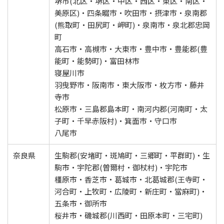
堺市(北区・堺区・中区・西区・東区・南区・
美原区)・四条畷市・吹田市・摂津市・泉南郡
(熊取町・田尻町・岬町)・泉南市・泉北郡忠岡
町
高石市・高槻市・大東市・豊中市・豊能郡(豊
能町・能勢町)・富田林市
寝屋川市
羽曳野市・阪南市・東大阪市・枚方市・藤井
寺市
松原市・三島郡島本町・南河内郡(河南町・太
子町・千早赤阪村)・箕面市・守口市
八尾市
奈良県
生駒郡(安堵町・斑鳩町・三郷町・平群町)・生
駒市・宇陀郡(曽爾村・御杖村)・宇陀市
橿原市・香芝市・葛城市・北葛城郡(王寺町・
河合町・上牧町・広陵町・新庄町・當麻町)・
五条市・御所市
桜井市・磯城郡(川西町・田原本町・三宅町)